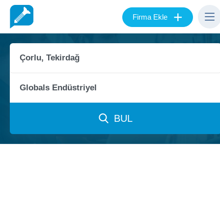
+
Firma Ekle
BUL