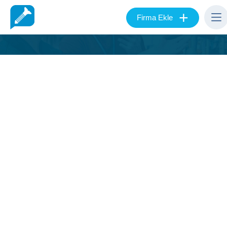
+
Firma Ekle