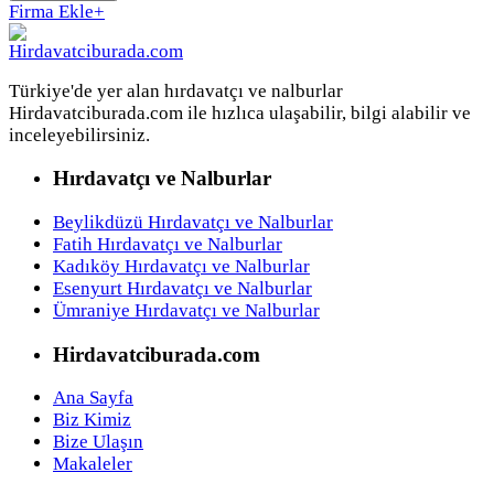
Firma Ekle
+
Türkiye'de yer alan hırdavatçı ve nalburlar
Hirdavatciburada.com ile hızlıca ulaşabilir, bilgi alabilir ve
inceleyebilirsiniz.
Hırdavatçı ve Nalburlar
Beylikdüzü Hırdavatçı ve Nalburlar
Fatih Hırdavatçı ve Nalburlar
Kadıköy Hırdavatçı ve Nalburlar
Esenyurt Hırdavatçı ve Nalburlar
Ümraniye Hırdavatçı ve Nalburlar
Hirdavatciburada.com
Ana Sayfa
Biz Kimiz
Bize Ulaşın
Makaleler