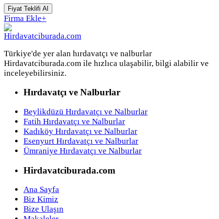
Fiyat Teklifi Al
Firma Ekle
+
Türkiye'de yer alan hırdavatçı ve nalburlar
Hirdavatciburada.com ile hızlıca ulaşabilir, bilgi alabilir ve
inceleyebilirsiniz.
Hırdavatçı ve Nalburlar
Beylikdüzü Hırdavatçı ve Nalburlar
Fatih Hırdavatçı ve Nalburlar
Kadıköy Hırdavatçı ve Nalburlar
Esenyurt Hırdavatçı ve Nalburlar
Ümraniye Hırdavatçı ve Nalburlar
Hirdavatciburada.com
Ana Sayfa
Biz Kimiz
Bize Ulaşın
Makaleler