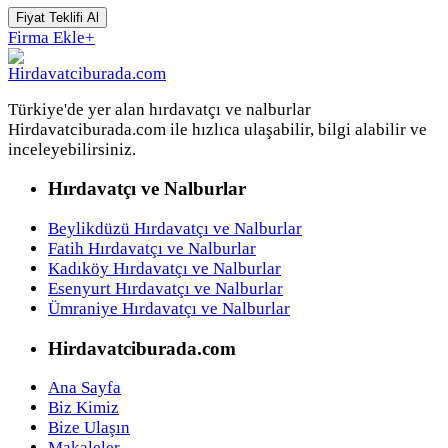
Fiyat Teklifi Al
Firma Ekle
+
Türkiye'de yer alan hırdavatçı ve nalburlar
Hirdavatciburada.com ile hızlıca ulaşabilir, bilgi alabilir ve
inceleyebilirsiniz.
Hırdavatçı ve Nalburlar
Beylikdüzü Hırdavatçı ve Nalburlar
Fatih Hırdavatçı ve Nalburlar
Kadıköy Hırdavatçı ve Nalburlar
Esenyurt Hırdavatçı ve Nalburlar
Ümraniye Hırdavatçı ve Nalburlar
Hirdavatciburada.com
Ana Sayfa
Biz Kimiz
Bize Ulaşın
Makaleler