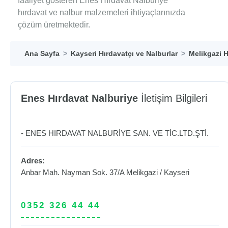
faaliyet gösteren Enes Hırdavat Nalburiye
hırdavat ve nalbur malzemeleri ihtiyaçlarınızda
çözüm üretmektedir.
Ana Sayfa
Kayseri Hırdavatçı ve Nalburlar
Melikgazi H
Enes Hırdavat Nalburiye
İletişim Bilgileri
- ENES HIRDAVAT NALBURİYE SAN. VE TİC.LTD.ŞTİ.
Adres:
Anbar Mah. Nayman Sok. 37/A
Melikgazi
/
Kayseri
0352 326 44 44