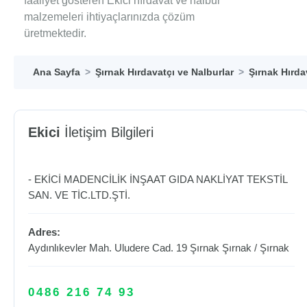
faaliyet gösteren Ekici hırdavat ve nalbur
malzemeleri ihtiyaçlarınızda çözüm
üretmektedir.
Ana Sayfa
Şırnak Hırdavatçı ve Nalburlar
Şırnak Hırda
Ekici
İletişim Bilgileri
- EKİCİ MADENCİLİK İNŞAAT GIDA NAKLİYAT TEKSTİL
SAN. VE TİC.LTD.ŞTİ.
Adres:
Aydınlıkevler Mah. Uludere Cad. 19 Şırnak
Şırnak
/
Şırnak
0486 216 74 93