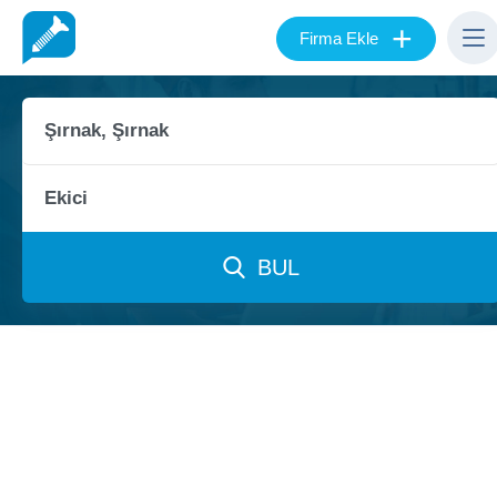
+
Firma Ekle
BUL