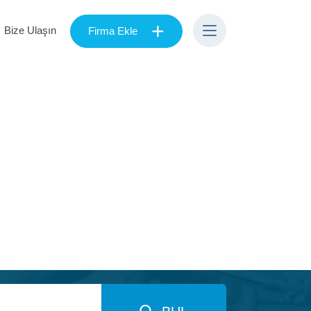
+
Bize Ulaşın
Firma Ekle