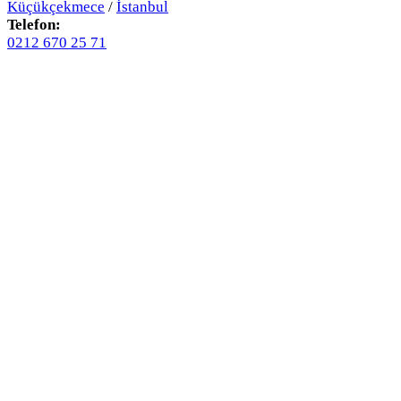
Küçükçekmece
/
İstanbul
Telefon:
0212 670 25 71