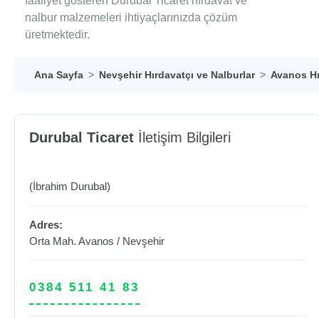
faaliyet gösteren Durubal Ticaret hırdavat ve
nalbur malzemeleri ihtiyaçlarınızda çözüm
üretmektedir.
Ana Sayfa
Nevşehir Hırdavatçı ve Nalburlar
Avanos Hı
Durubal Ticaret
İletişim Bilgileri
(İbrahim Durubal)
Adres:
Orta Mah.
Avanos
/
Nevşehir
0384 511 41 83