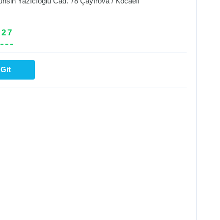
hsin Yazıcıoğlu Cad. 78
Çayırova
/
Kocaeli
 27
Git