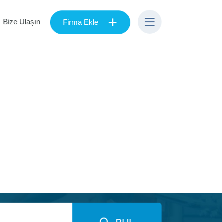
+
Bize Ulaşın
Firma Ekle