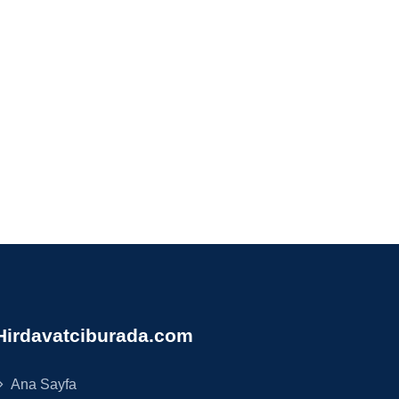
Hirdavatciburada.com
Ana Sayfa