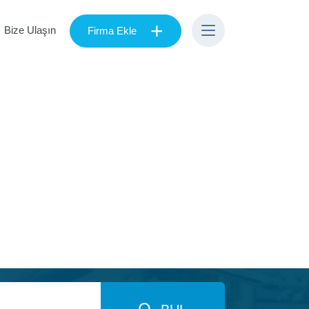
+
Bize Ulaşın
Firma Ekle