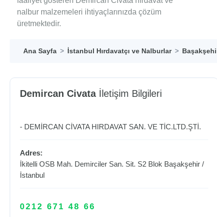
faaliyet gösteren Demircan Civata hırdavat ve
nalbur malzemeleri ihtiyaçlarınızda çözüm
üretmektedir.
Ana Sayfa
İstanbul Hırdavatçı ve Nalburlar
Başakşehir
Demircan Civata
İletişim Bilgileri
- DEMİRCAN CİVATA HIRDAVAT SAN. VE TİC.LTD.ŞTİ.
Adres:
İkitelli OSB Mah. Demirciler San. Sit. S2 Blok
Başakşehir
/
İstanbul
0212 671 48 66