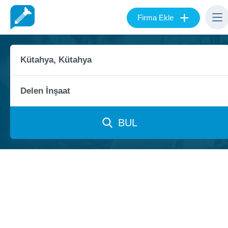
+
Firma Ekle
BUL