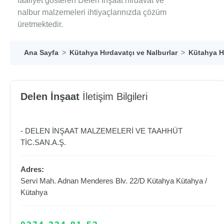
faaliyet gösteren Delen İnşaat hırdavat ve
nalbur malzemeleri ihtiyaçlarınızda çözüm
üretmektedir.
Ana Sayfa
Kütahya Hırdavatçı ve Nalburlar
Kütahya Hı
Delen İnşaat
İletişim Bilgileri
- DELEN İNŞAAT MALZEMELERİ VE TAAHHÜT
TİC.SAN.A.Ş.
Adres:
Servi Mah. Adnan Menderes Blv. 22/D Kütahya
Kütahya
/
Kütahya