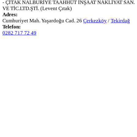
- ÇİTAK NALBURİYE TAAHHÜT İNŞAAT NAKLİYAT SAN.
VE TİC.LTD.ŞTİ. (Levent Çıtak)
Adres:
Cumhuriyet Mah. Yaşardoğu Cad. 26
Çerkezköy
/
Tekirdağ
Telefon:
0282 717 72 49