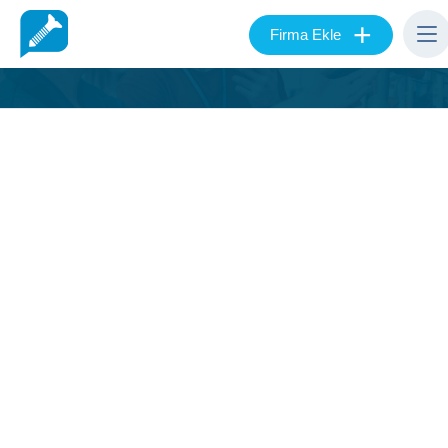
+
Firma Ekle