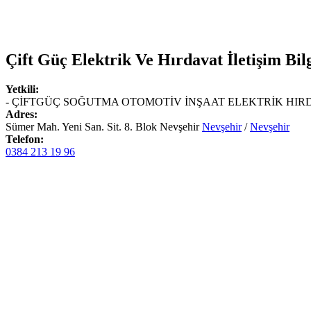
Çift Güç Elektrik Ve Hırdavat
İletişim Bilg
Yetkili:
- ÇİFTGÜÇ SOĞUTMA OTOMOTİV İNŞAAT ELEKTRİK HIRDAVA
Adres:
Sümer Mah. Yeni San. Sit. 8. Blok Nevşehir
Nevşehir
/
Nevşehir
Telefon:
0384 213 19 96