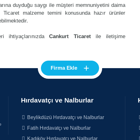
klarına duyduğu saygı ile müşteri memnuniyetini daima
t Ticaret malzeme temini konusunda hazır ürünler
ebilmektedir.
ri ihtiyaçlarınızda
Cankurt Ticaret
ile iletişime
+
Firma Ekle
Hırdavatçı ve Nalburlar
Beylikdüzü Hırdavatçı ve Nalburlar
e
Fatih Hırdavatçı ve Nalburlar
Kadıköy Hırdavatçı ve Nalburlar