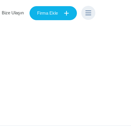
+
Bize Ulaşın
Firma Ekle