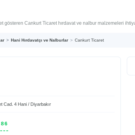
et gösteren Cankurt Ticaret hırdavat ve nalbur malzemeleri ihti
lar
Hani Hırdavatçı ve Nalburlar
Cankurt Ticaret
t Cad. 4
Hani
/
Diyarbakır
 86