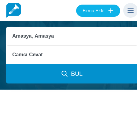
+
Firma Ekle
BUL