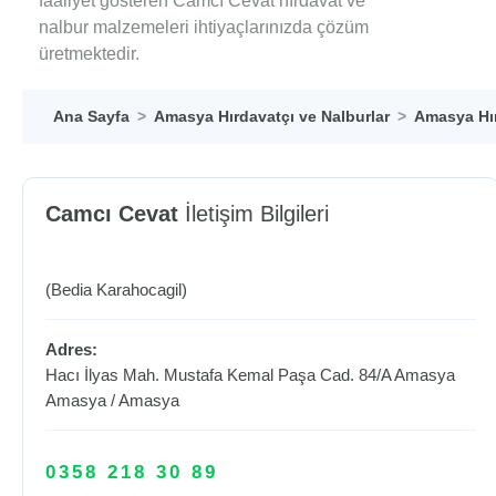
faaliyet gösteren Camcı Cevat hırdavat ve
nalbur malzemeleri ihtiyaçlarınızda çözüm
üretmektedir.
Ana Sayfa
Amasya Hırdavatçı ve Nalburlar
Amasya Hır
Camcı Cevat
İletişim Bilgileri
(Bedia Karahocagil)
Adres:
Hacı İlyas Mah. Mustafa Kemal Paşa Cad. 84/A Amasya
Amasya
/
Amasya
0358 218 30 89