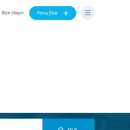
+
Bize Ulaşın
Firma Ekle