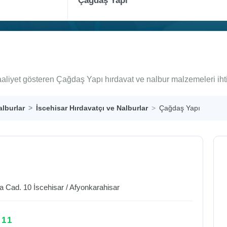
faaliyet gösteren Çağdaş Yapı hırdavat ve nalbur malzemeleri iht
alburlar
İscehisar Hırdavatçı ve Nalburlar
Çağdaş Yapı
a Cad. 10
İscehisar
/
Afyonkarahisar
 11