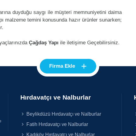
klarına duyduğu saygı ile müşteri memnuniyetini daima
pı malzeme temini konusunda hazır ürünler sunarken;
r.
iyaçlarınızda
Çağdaş Yapı
ile iletişime Geçebilirsiniz.
+
Firma Ekle
Hırdavatçı ve Nalburlar
Beylikdüzü Hırdavatçı ve Nalburlar
e
Fatih Hırdavatçı ve Nalburlar
Kadıköy Hırdavatçı ve Nalburlar