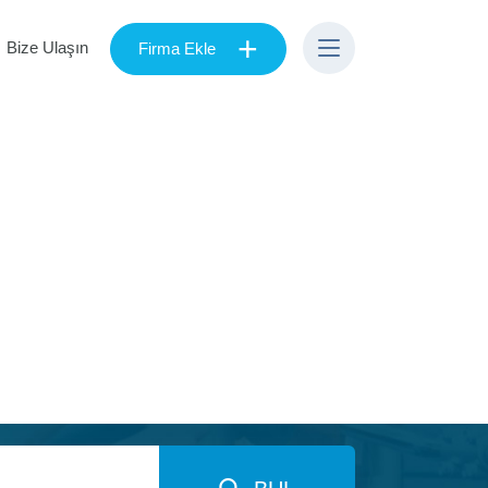
+
Bize Ulaşın
Firma Ekle