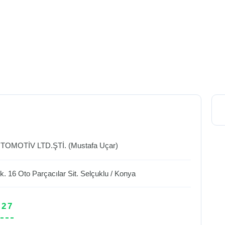
OMOTİV LTD.ŞTİ. (Mustafa Uçar)
. 16 Oto Parçacılar Sit.
Selçuklu
/
Konya
 27