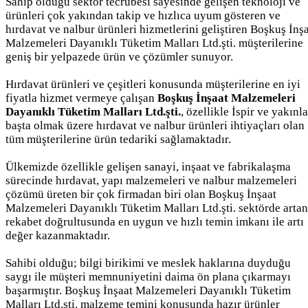
Sahip olduğu sektör tecrübesi sayesinde gelişen teknoloji ve
ürünleri çok yakından takip ve hızlıca uyum gösteren ve
hırdavat ve nalbur ürünleri hizmetlerini geliştiren Boşkuş İnş
Malzemeleri Dayanıklı Tüketim Malları Ltd.şti. müşterilerine
geniş bir yelpazede ürün ve çözümler sunuyor.
Hırdavat ürünleri ve çeşitleri konusunda müşterilerine en iyi
fiyatla hizmet vermeye çalışan
Boşkuş İnşaat Malzemeleri
Dayanıklı Tüketim Malları Ltd.şti.
, özellikle İspir ve yakınla
başta olmak üzere hırdavat ve nalbur ürünleri ihtiyaçları olan
tüm müşterilerine ürün tedariki sağlamaktadır.
Ülkemizde özellikle gelişen sanayi, inşaat ve fabrikalaşma
sürecinde hırdavat, yapı malzemeleri ve nalbur malzemeleri
çözümü üreten bir çok firmadan biri olan Boşkuş İnşaat
Malzemeleri Dayanıklı Tüketim Malları Ltd.şti. sektörde artan
rekabet doğrultusunda en uygun ve hızlı temin imkanı ile artı
değer kazanmaktadır.
Sahibi olduğu; bilgi birikimi ve meslek haklarına duyduğu
saygı ile müşteri memnuniyetini daima ön plana çıkarmayı
başarmıştır. Boşkuş İnşaat Malzemeleri Dayanıklı Tüketim
Malları Ltd.şti. malzeme temini konusunda hazır ürünler