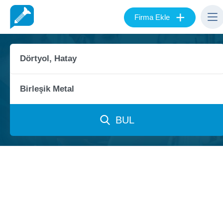
+
Firma Ekle
BUL