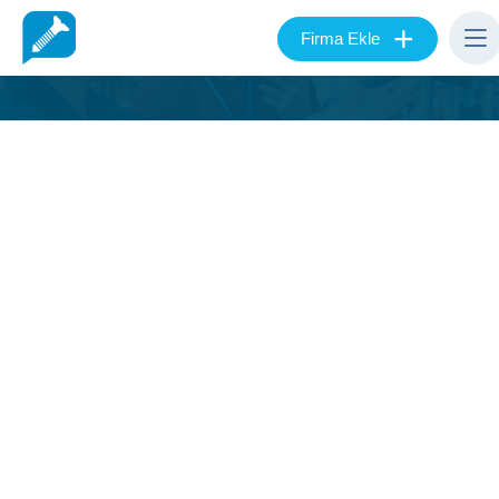
+
Firma Ekle