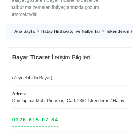
faaliyet gösteren Bayar Ticaret hırdavat ve
nalbur malzemeleri ihtiyaçlarınızda çözüm
üretmektedir.
Ana Sayfa
Hatay Hırdavatçı ve Nalburlar
İskenderun H
Bayar Ticaret
İletişim Bilgileri
(Zeynelabidin Bayar)
Adres:
Dumlupınar Mah. Pınarbaşı Cad. 23/C
İskenderun
/
Hatay
0326 615 07 84