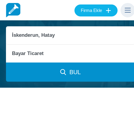
+
Firma Ekle
BUL