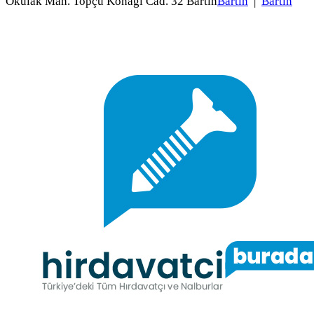
Okulak Mah. Topçu Konağı Cad. 32 Bartın
Bartın
|
Bartın