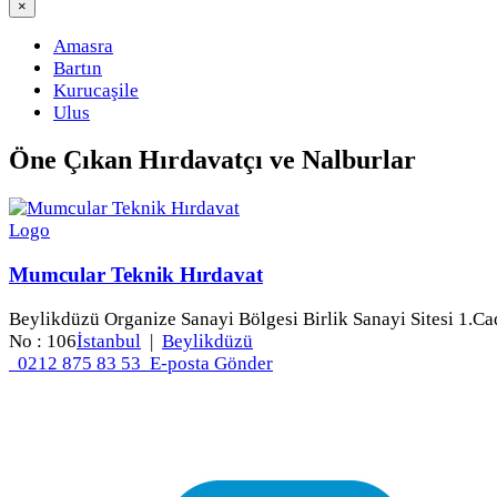
×
Amasra
Bartın
Kurucaşile
Ulus
Öne Çıkan
Hırdavatçı ve Nalburlar
Mumcular Teknik Hırdavat
Beylikdüzü Organize Sanayi Bölgesi Birlik Sanayi Sitesi 1.Ca
No : 106
İstanbul
|
Beylikdüzü
0212 875 83 53
E-posta Gönder