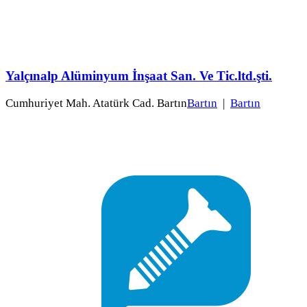
Yalçınalp Alüminyum İnşaat San. Ve Tic.ltd.şti.
Cumhuriyet Mah. Atatürk Cad. Bartın
Bartın
|
Bartın