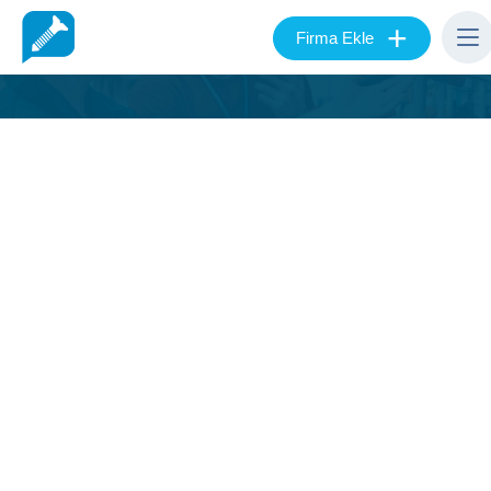
+
Firma Ekle