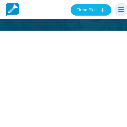
+
Firma Ekle