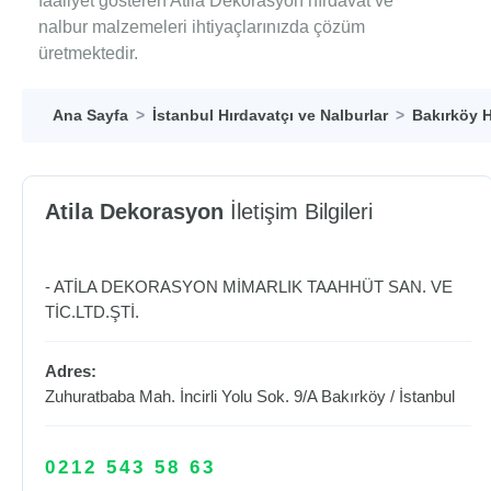
faaliyet gösteren Atila Dekorasyon hırdavat ve
nalbur malzemeleri ihtiyaçlarınızda çözüm
üretmektedir.
Ana Sayfa
İstanbul Hırdavatçı ve Nalburlar
Bakırköy H
Atila Dekorasyon
İletişim Bilgileri
- ATİLA DEKORASYON MİMARLIK TAAHHÜT SAN. VE
TİC.LTD.ŞTİ.
Adres:
Zuhuratbaba Mah. İncirli Yolu Sok. 9/A
Bakırköy
/
İstanbul
0212 543 58 63