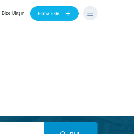
+
Bize Ulaşın
Firma Ekle