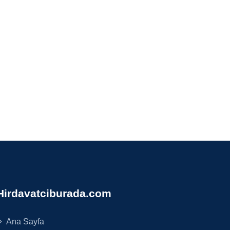
Hirdavatciburada.com
Ana Sayfa