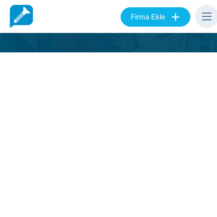
+
Firma Ekle