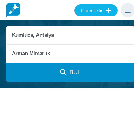
+
Firma Ekle
BUL