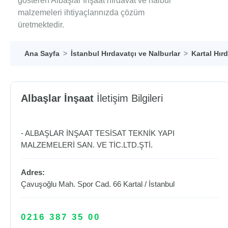
gösteren Albaşlar İnşaat hırdavat ve nalbur
malzemeleri ihtiyaçlarınızda çözüm
üretmektedir.
Ana Sayfa
İstanbul Hırdavatçı ve Nalburlar
Kartal Hır
Albaşlar İnşaat
İletişim Bilgileri
- ALBAŞLAR İNŞAAT TESİSAT TEKNİK YAPI
MALZEMELERİ SAN. VE TİC.LTD.ŞTİ.
Adres:
Çavuşoğlu Mah. Spor Cad. 66
Kartal
/
İstanbul
0216 387 35 00