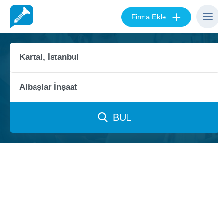
+
Firma Ekle
BUL