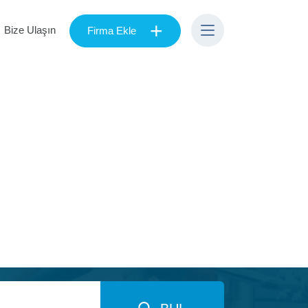
+
Bize Ulaşın
Firma Ekle