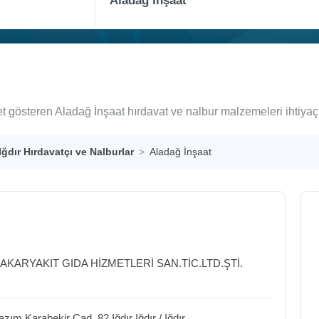
yet gösteren Aladağ İnşaat hırdavat ve nalbur malzemeleri ihtiya
Iğdır Hırdavatçı ve Nalburlar
Aladağ İnşaat
 AKARYAKIT GIDA HİZMETLERİ SAN.TİC.LTD.ŞTİ.
zım Karabekir Cad. 82 Iğdır
Iğdır
/
Iğdır