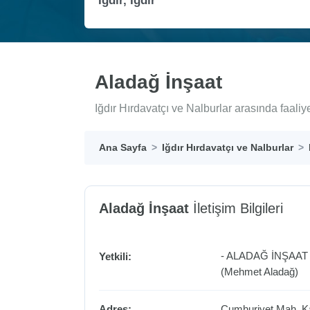
Aladağ İnşaat
Iğdır Hırdavatçı ve Nalburlar arasında faali
Ana Sayfa
Iğdır Hırdavatçı ve Nalburlar
Aladağ İnşaat
İletişim Bilgileri
- ALADAĞ İNŞAAT
Yetkili:
(Mehmet Aladağ)
Adres:
Cumhuriyet Mah. Ka