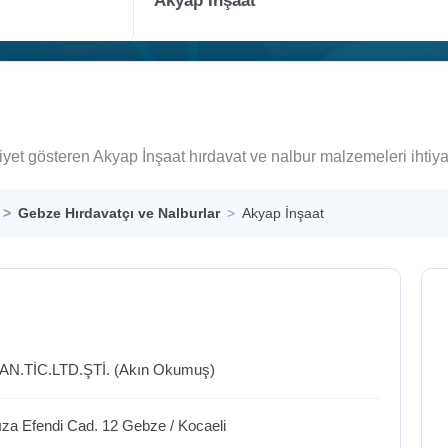
iyet gösteren Akyap İnşaat hırdavat ve nalbur malzemeleri ihtiy
Gebze Hırdavatçı ve Nalburlar
Akyap İnşaat
AN.TİC.LTD.ŞTİ. (Akın Okumuş)
Rıza Efendi Cad. 12
Gebze
/
Kocaeli