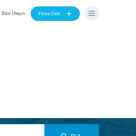
+
Bize Ulaşın
Firma Ekle