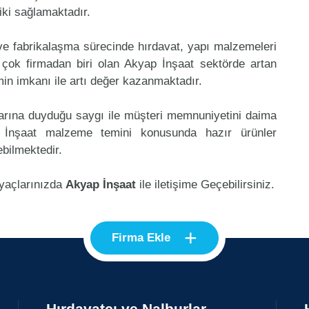
riki sağlamaktadır.
 ve fabrikalaşma sürecinde hırdavat, yapı malzemeleri
çok firmadan biri olan Akyap İnşaat sektörde artan
in imkanı ile artı değer kazanmaktadır.
klarına duyduğu saygı ile müşteri memnuniyetini daima
 İnşaat malzeme temini konusunda hazır ürünler
ebilmektedir.
iyaçlarınızda
Akyap İnşaat
ile iletişime Geçebilirsiniz.
+
Firma Ekle
Hırdavatçı ve Nalburlar