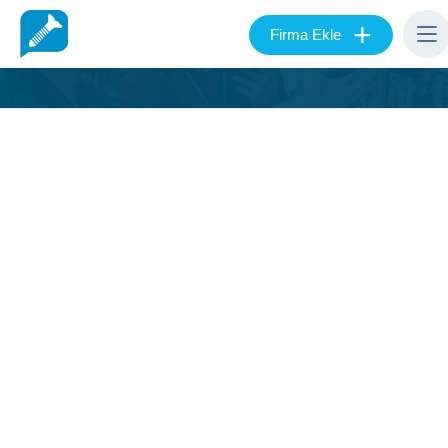
+
Firma Ekle