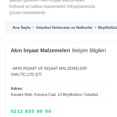
faaliyet gösteren Akın İnşaat Malzemeleri
hırdavat ve nalbur malzemeleri ihtiyaçlarınızda
çözüm üretmektedir.
Ana Sayfa
İstanbul Hırdavatçı ve Nalburlar
Beylikdüzü
Akın İnşaat Malzemeleri
İletişim Bilgileri
- AKIN İNŞAAT VE İNŞAAT MALZEMELERİ
SAN.TİC.LTD.ŞTİ.
Adres:
Kavaklı Mah. Kosova Cad. 13
Beylikdüzü
/
İstanbul
0212 855 90 90