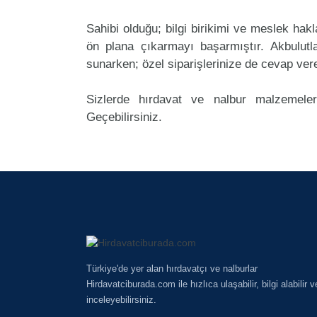
Sahibi olduğu; bilgi birikimi ve meslek ha
ön plana çıkarmayı başarmıştır. Akbulut
sunarken; özel siparişlerinize de cevap ver
Sizlerde hırdavat ve nalbur malzemeler
Geçebilirsiniz.
Türkiye'de yer alan hırdavatçı ve nalburlar
Hirdavatciburada.com ile hızlıca ulaşabilir, bilgi alabilir v
inceleyebilirsiniz.