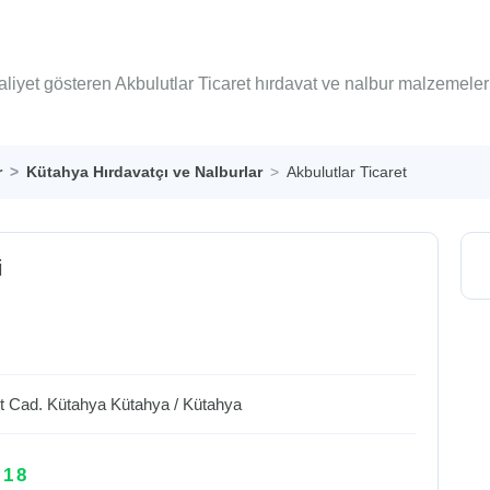
liyet gösteren Akbulutlar Ticaret hırdavat ve nalbur malzemeler
r
Kütahya Hırdavatçı ve Nalburlar
Akbulutlar Ticaret
i
et Cad. Kütahya
Kütahya
/
Kütahya
 18