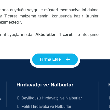
klarına duyduğu saygı ile müşteri memnuniyetini daima
lar Ticaret malzeme temini konusunda hazır ürünler
ebilmektedir.
i ihtiyaçlarınızda
Akbulutlar Ticaret
ile iletişime
+
Firma Ekle
Hırdavatçı ve Nalburlar
Beylikdüzü Hırdavatçı ve Nalburlar
e
Fatih Hırdavatçı ve Nalburlar