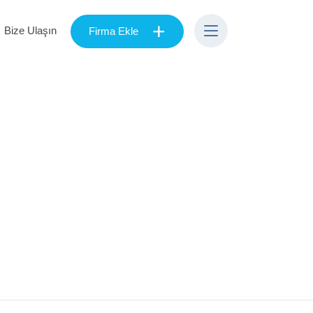
+
Bize Ulaşın
Firma Ekle