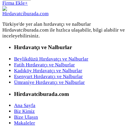
Firma Ekle
+
Türkiye'de yer alan hırdavatçı ve nalburlar
Hirdavatciburada.com ile hızlıca ulaşabilir, bilgi alabilir ve
inceleyebilirsiniz.
Hırdavatçı ve Nalburlar
Beylikdüzü Hırdavatçı ve Nalburlar
Fatih Hırdavatçı ve Nalburlar
Kadıköy Hırdavatçı ve Nalburlar
Esenyurt Hırdavatçı ve Nalburlar
Ümraniye Hırdavatçı ve Nalburlar
Hirdavatciburada.com
Ana Sayfa
Biz Kimiz
Bize Ulaşın
Makaleler