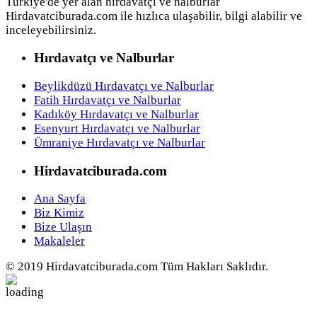
Türkiye'de yer alan hırdavatçı ve nalburlar
Hirdavatciburada.com ile hızlıca ulaşabilir, bilgi alabilir ve
inceleyebilirsiniz.
Hırdavatçı ve Nalburlar
Beylikdüzü Hırdavatçı ve Nalburlar
Fatih Hırdavatçı ve Nalburlar
Kadıköy Hırdavatçı ve Nalburlar
Esenyurt Hırdavatçı ve Nalburlar
Ümraniye Hırdavatçı ve Nalburlar
Hirdavatciburada.com
Ana Sayfa
Biz Kimiz
Bize Ulaşın
Makaleler
© 2019 Hirdavatciburada.com Tüm Hakları Saklıdır.