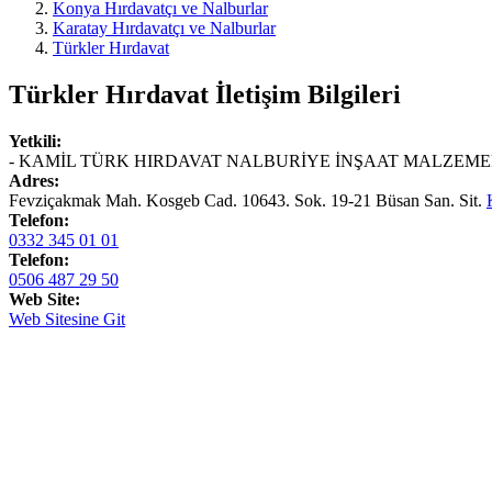
Konya Hırdavatçı ve Nalburlar
Karatay Hırdavatçı ve Nalburlar
Türkler Hırdavat
Türkler Hırdavat
İletişim Bilgileri
Yetkili:
- KAMİL TÜRK HIRDAVAT NALBURİYE İNŞAAT MALZEMEL
Adres:
Fevziçakmak Mah. Kosgeb Cad. 10643. Sok. 19-21 Büsan San. Sit.
Telefon:
0332 345 01 01
Telefon:
0506 487 29 50
Web Site:
Web Sitesine Git