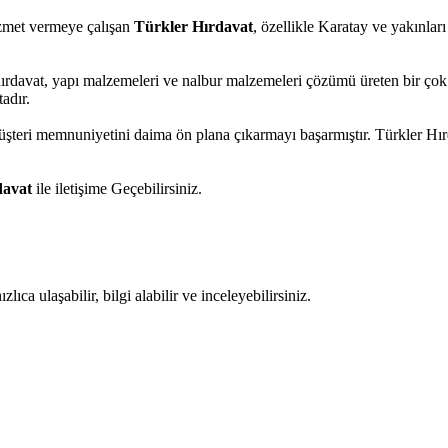
hizmet vermeye çalışan
Türkler Hırdavat
, özellikle Karatay ve yakınlar
hırdavat, yapı malzemeleri ve nalbur malzemeleri çözümü üreten bir çok 
adır.
müşteri memnuniyetini daima ön plana çıkarmayı başarmıştır. Türkler H
davat
ile iletişime Geçebilirsiniz.
ıca ulaşabilir, bilgi alabilir ve inceleyebilirsiniz.