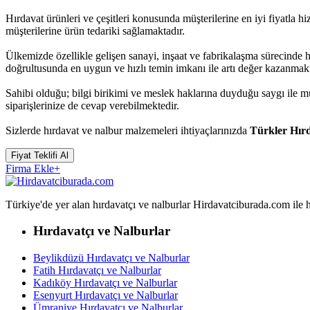
Hırdavat ürünleri ve çeşitleri konusunda müşterilerine en iyi fiyatla 
müşterilerine ürün tedariki sağlamaktadır.
Ülkemizde özellikle gelişen sanayi, inşaat ve fabrikalaşma sürecinde 
doğrultusunda en uygun ve hızlı temin imkanı ile artı değer kazanmakt
Sahibi olduğu; bilgi birikimi ve meslek haklarına duyduğu saygı ile 
siparişlerinize de cevap verebilmektedir.
Sizlerde hırdavat ve nalbur malzemeleri ihtiyaçlarınızda
Türkler Hır
Fiyat Teklifi Al
Firma Ekle
+
Türkiye'de yer alan hırdavatçı ve nalburlar Hirdavatciburada.com ile hızl
Hırdavatçı ve Nalburlar
Beylikdüzü Hırdavatçı ve Nalburlar
Fatih Hırdavatçı ve Nalburlar
Kadıköy Hırdavatçı ve Nalburlar
Esenyurt Hırdavatçı ve Nalburlar
Ümraniye Hırdavatçı ve Nalburlar