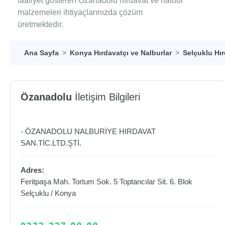
faaliyet gösteren Özanadolu hırdavat ve nalbur
malzemeleri ihtiyaçlarınızda çözüm
üretmektedir.
Ana Sayfa
Konya Hırdavatçı ve Nalburlar
Selçuklu Hır
Özanadolu
İletişim Bilgileri
- ÖZANADOLU NALBURİYE HIRDAVAT
SAN.TİC.LTD.ŞTİ.
Adres:
Feritpaşa Mah. Tortum Sok. 5 Toptancılar Sit. 6. Blok
Selçuklu
/
Konya