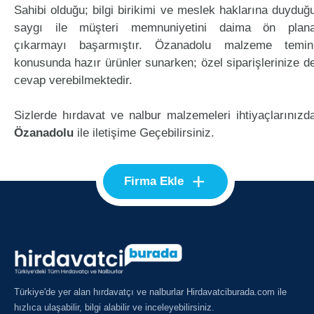
Sahibi olduğu; bilgi birikimi ve meslek haklarına duyduğ
saygı ile müşteri memnuniyetini daima ön plan
çıkarmayı başarmıştır. Özanadolu malzeme temin
konusunda hazır ürünler sunarken; özel siparişlerinize d
cevap verebilmektedir.
Sizlerde hırdavat ve nalbur malzemeleri ihtiyaçlarınızd
Özanadolu
ile iletişime Geçebilirsiniz.
+
Firma Ekle
Türkiye'de yer alan hırdavatçı ve nalburlar Hirdavatciburada.com ile
hızlıca ulaşabilir, bilgi alabilir ve inceleyebilirsiniz.