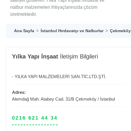
faaliyet gösteren Yılka Yapı İnşaat hırdavat ve
nalbur malzemeleri ihtiyaçlarınızda çözüm
üretmektedir.
Ana Sayfa
İstanbul Hırdavatçı ve Nalburlar
Çekmeköy H
Yılka Yapı İnşaat
İletişim Bilgileri
- YILKA YAPI MALZEMELERİ SAN.TİC.LTD.ŞTİ.
Adres:
Alemdağ Mah. Atabey Cad. 31/B
Çekmeköy
/
İstanbul
0216 621 44 34